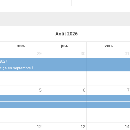
Août 2026
mer.
jeu.
ven.
29
30
31
-2027
t ça en septembre !
5
6
7
12
13
14