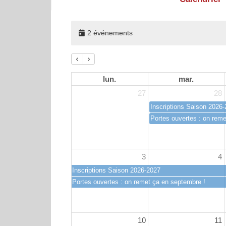
2 événements
lun.
mar.
27
28
Inscriptions Saison 2026
Portes ouvertes : on reme
3
4
Inscriptions Saison 2026-2027
Portes ouvertes : on remet ça en septembre !
10
11