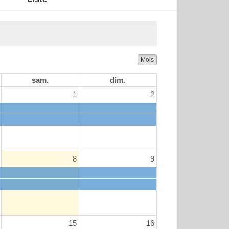
Mois
sam.
dim.
1
2
8
9
15
16